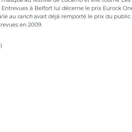
n masqué
au festival de Locarno et elle tourne
Les 
lm Entrevues à Belfort lui décerne le prix Eurock O
Vie au ranch
avait déjà remporté le prix du public 
ntrevues en 2009.
)