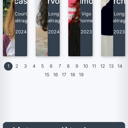
Decaster
Courvoisier
Simon
Marcha
Court
Long
Vigo
Long
métrage
métrage
d'honneur
métrag
2024
2024
2023
2023
1
2
3
4
5
6
7
8
9
10
11
12
13
14
15
16
17
18
19