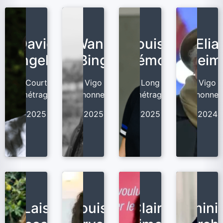
David
Wang
Louise
Elia
Ingels
Bing
Hémon
Suleim
Court
Vigo
Long
Vigo
métrage
d'honneur
métrage
d'honneu
2025
2025
2025
2024
Lais
Louise
Claire
Domini