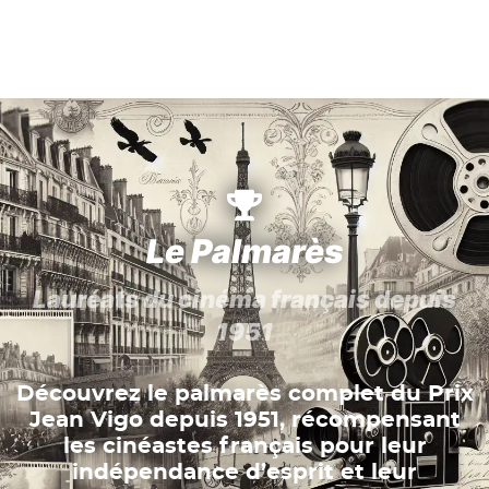
Le Palmarès
Lauréats du cinéma français depuis
1951
Découvrez le palmarès complet du Prix
Jean Vigo depuis 1951, récompensant
les cinéastes français pour leur
indépendance d’esprit et leur