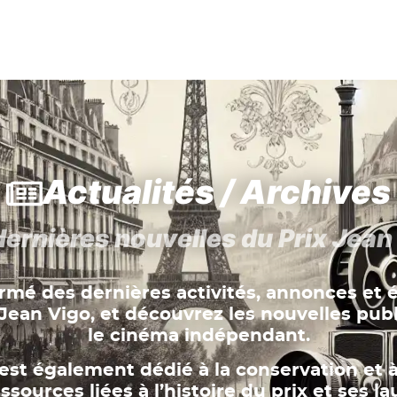
Actualités / Archives
dernières nouvelles du Prix Jean
ormé des dernières activités, annonces et
x Jean Vigo, et découvrez les nouvelles publ
le cinéma indépendant.
est également dédié à la conservation et à 
ssources liées à l’histoire du prix et ses la