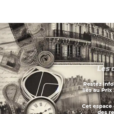
Les 
Restez inf
liés au Pri
Cet espace 
des re