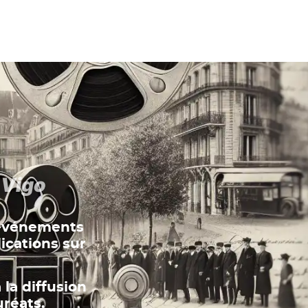
 Vigo
 événements
ications sur
la diffusion
uréats.