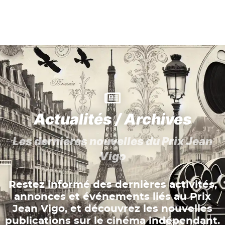
Actualités / Archives
Les dernières nouvelles du Prix Jean
Vigo
Restez informé des dernières activités,
annonces et événements liés au Prix
Jean Vigo, et découvrez les nouvelles
publications sur le cinéma indépendant.